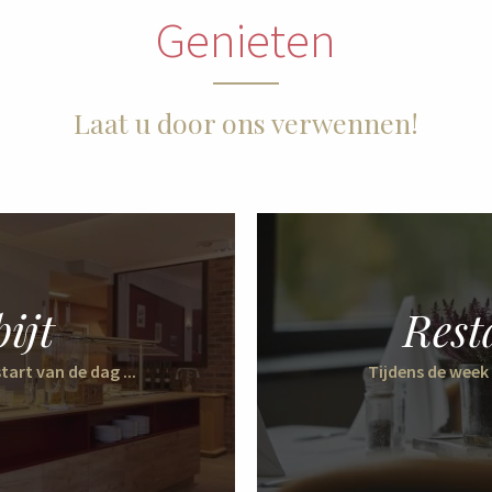
Genieten
Laat u door ons verwennen!
ijt
Rest
tart van de dag ...
Tijdens de week 