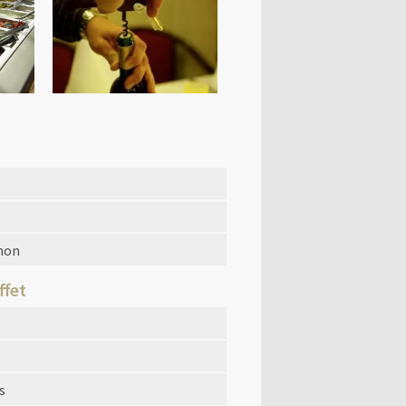
imon
ffet
s