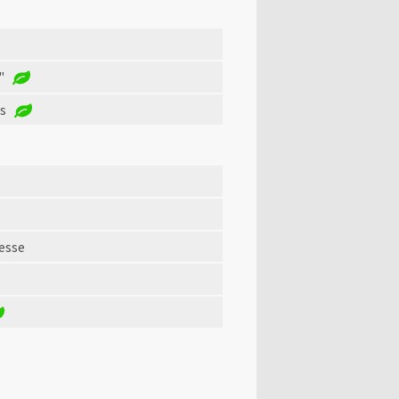
"
es
hesse