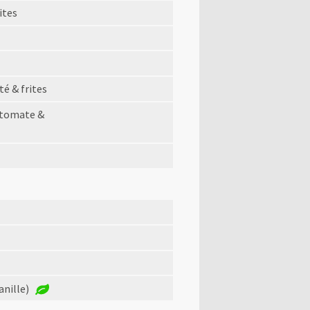
ites
té & frites
 tomate &
anille)